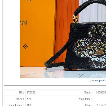
下一张
【review pictu
ID：
175129
Name：
M59939
Stock：
Yes
Stop Time：
View Count：
483
Date：
2025-07