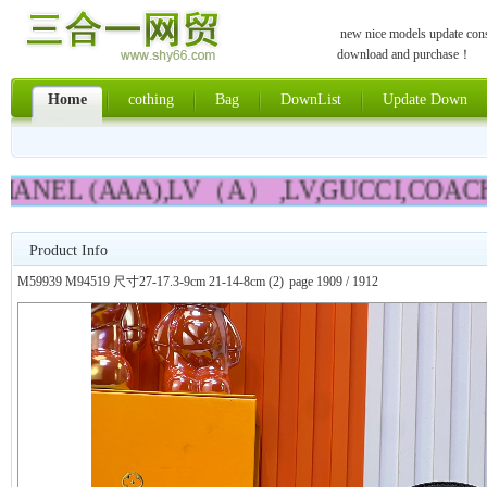
new nice models update const
download and purchase！
Home
cothing
Bag
DownList
Update Down
HANEL (AAA),LV（A） ,LV,GUCCI,COACH,
Product Info
M59939 M94519 尺寸27-17.3-9cm 21-14-8cm (2)
page 1909 / 1912
上一张